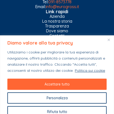
Tel:
091-8573778
Email:
info@eurogross.it
Link rapidi
Azienda
La nostra storia
Trasparenza
Dove siamo
Contatti
Diamo valore alla tua privacy
Privacy Policy
Gestisci impostazioni Cookies
Utilizziamo i cookie per migliorare la tua esperienza di
Esplora il catalogo
navigazione, offrirti pubblicità o contenuti personalizzati e
Casa
analizzare il nostro traffico. Cliccando “Accetta tutti”,
Ferramenta & Co.
Giardino e agricoltura
acconsenti al nostro utilizzo dei cookie.
Politica sui cookie
Colori e collanti
Stagionali
Accettare tutto
Personalizza
Copyright 2023 - EuroGross Srl - P. IVA: 03999590825
Rifiuta tutto