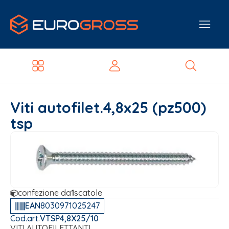
Viti autofilet.4,8x25 (pz500)
tsp
confezione da
1
scatole
EAN
8030971025247
Cod.art.
VTSP4,8X25/10
VITI AUTOFILETTANTI