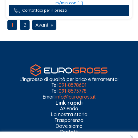
m/min con […]
Contattaci per il prezzo
1
2
Avanti »
L'ingrosso di qualità per brico e ferramenta!
Tel:
091-8578601
Tel:
091-8573778
Email:
info@eurogross.it
Link rapidi
Azienda
La nostra storia
Trasparenza
Dove siamo
Contatti