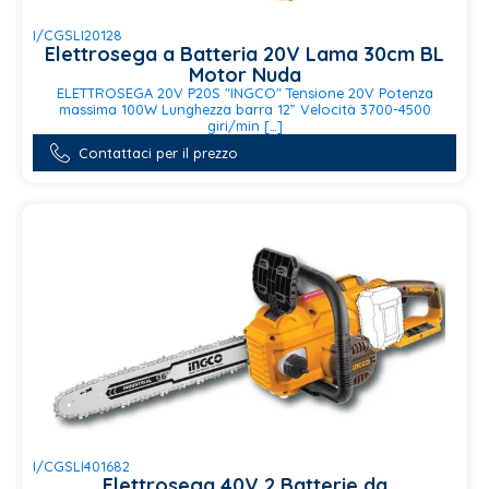
I/CGSLI20128
Elettrosega a Batteria 20V Lama 30cm BL
Motor Nuda
ELETTROSEGA 20V P20S "INGCO" Tensione 20V Potenza
massima 100W Lunghezza barra 12” Velocità 3700-4500
giri/min […]
Contattaci per il prezzo
I/CGSLI401682
Elettrosega 40V 2 Batterie da