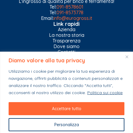
L'ingrosso di qualità per brico e ferramenta!
Tel:
091-8578601
Tel:
091-8573778
Email:
info@eurogross.it
Link rapidi
Azienda
La nostra storia
Trasparenza
Dove siamo
Contatti
Diamo valore alla tua privacy
Privacy Policy
Gestisci impostazioni Cookies
Utilizziamo i cookie per migliorare la tua esperienza di
Esplora il catalogo
navigazione, offrirti pubblicità o contenuti personalizzati e
Casa
analizzare il nostro traffico. Cliccando “Accetta tutti”,
Ferramenta & Co.
Giardino e agricoltura
acconsenti al nostro utilizzo dei cookie.
Politica sui cookie
Colori e collanti
Stagionali
Accettare tutto
Personalizza