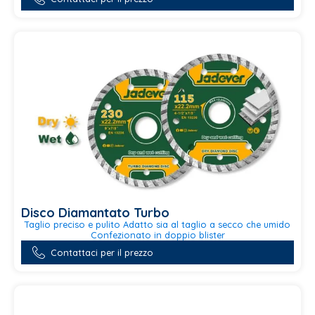
prodotto
ha
più
varianti.
Le
opzioni
possono
essere
scelte
nella
pagina
del
prodotto
Disco Diamantato Turbo
Taglio preciso e pulito Adatto sia al taglio a secco che umido
Confezionato in doppio blister
Questo
Contattaci per il prezzo
prodotto
ha
più
varianti.
Le
opzioni