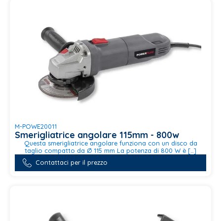
M-POWE20011
Smerigliatrice angolare 115mm - 800w
Questa smerigliatrice angolare funziona con un disco da
taglio compatto da Ø 115 mm La potenza di 800 W è […]
Contattaci per il prezzo