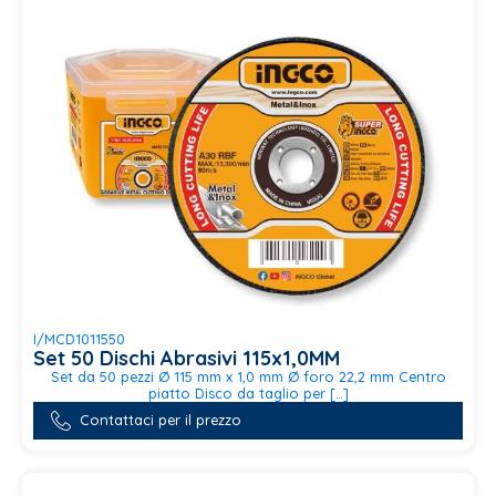
possono
essere
scelte
nella
pagina
del
prodotto
I/MCD1011550
Set 50 Dischi Abrasivi 115x1,0MM
Set da 50 pezzi Ø 115 mm x 1,0 mm Ø foro 22,2 mm Centro
piatto Disco da taglio per […]
Contattaci per il prezzo