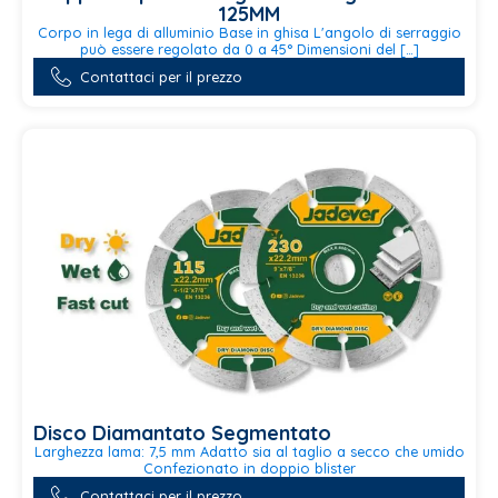
125MM
Corpo in lega di alluminio Base in ghisa L'angolo di serraggio
può essere regolato da 0 a 45° Dimensioni del […]
Contattaci per il prezzo
Disco Diamantato Segmentato
Larghezza lama: 7,5 mm Adatto sia al taglio a secco che umido
Confezionato in doppio blister
Questo
Contattaci per il prezzo