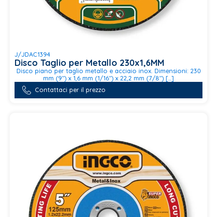
J/JDAC1394
Disco Taglio per Metallo 230x1,6MM
Disco piano per taglio metallo e acciaio inox. Dimensioni: 230
mm (9") x 1,6 mm (1/16") x 22,2 mm (7/8") […]
Contattaci per il prezzo