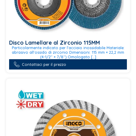
Disco Lamellare al Zirconio 115MM
Particolarmente indicato per l'acciaio inossidabile Materiale:
abrasivo all'ossido di zirconio Dimensioni: 115 mm × 22,2 mm
(4-1/2'' × 7/8'') Omologato […]
Questo
Contattaci per il prezzo
prodotto
ha
più
varianti.
Le
opzioni
possono
essere
scelte
nella
pagina
del
prodotto