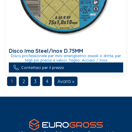
Disco Ima Steel/Inox D.75MM
Disco professionale per mini smerigliatrici assiali o dritte, per
tagli più precisi e veloci. Taglio: Acciaio / Inox
Questo
Contattaci per il prezzo
prodotto
ha
più
1
2
3
4
Avanti »
varianti.
Le
opzioni
possono
essere
scelte
nella
pagina
del
prodotto