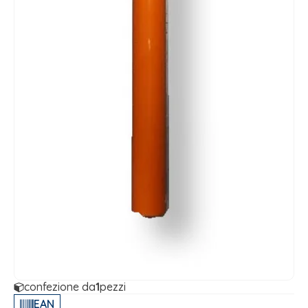
confezione da
1
pezzi
EAN