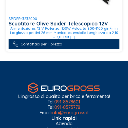
SPIDER-3232000
Scuotitore Olive Spider Telescopico 12V
Alimentazione: 12 V Potenza: 130W Velocità 800-1100 giri/min
Larghezza pettini 26 mm Manico estensibile Lunghezza da 2,10
– 3,00 Mt […]
Contattaci per il prezzo
L'ingrosso di qualità per brico e ferramenta!
Tel:
091-8578601
Tel:
091-8573778
Email:
info@eurogross.it
Link rapidi
Azienda