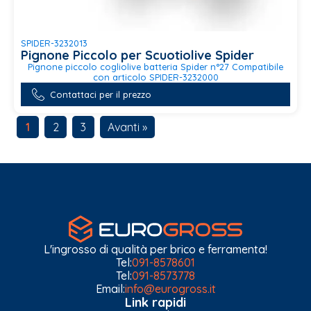
SPIDER-3232013
Pignone Piccolo per Scuotiolive Spider
Pignone piccolo cogliolive batteria Spider n°27 Compatibile
con articolo SPIDER-3232000
Contattaci per il prezzo
1
2
3
Avanti »
L'ingrosso di qualità per brico e ferramenta!
Tel:
091-8578601
Tel:
091-8573778
Email:
info@eurogross.it
Link rapidi