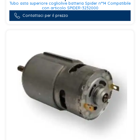
Tubo asta superiore cogliolive batteria Spider n°14 Compatibile
con articolo SPIDER-3232000
Contattaci per il prezzo