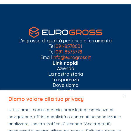
L'ingrosso di qualità per brico e ferramenta!
Tel:
091-8578601
Tel:
091-8573778
Email:
info@eurogross.it
Link rapidi
Azienda
La nostra storia
Trasparenza
Dove siamo
Contatti
Diamo valore alla tua privacy
Privacy Policy
Gestisci impostazioni Cookies
Utilizziamo i cookie per migliorare la tua esperienza di
Esplora il catalogo
navigazione, offrirti pubblicità o contenuti personalizzati e
Casa
analizzare il nostro traffico. Cliccando “Accetta tutti”,
Ferramenta & Co.
Giardino e agricoltura
acconsenti al nostro utilizzo dei cookie.
Politica sui cookie